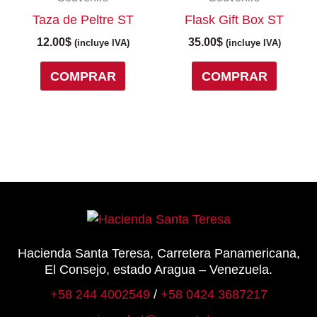
página
página
Taza de Peltre ST
Flask Gift Box ST
de
de
12.00
$
35.00
$
(incluye IVA)
(incluye IVA)
producto
produc
COMPRAR
COMPRAR
Hacienda Santa Teresa, Carretera Panamericana,
El Consejo, estado Aragua – Venezuela.
+58 244 4002549
/
+58 0424 3687217