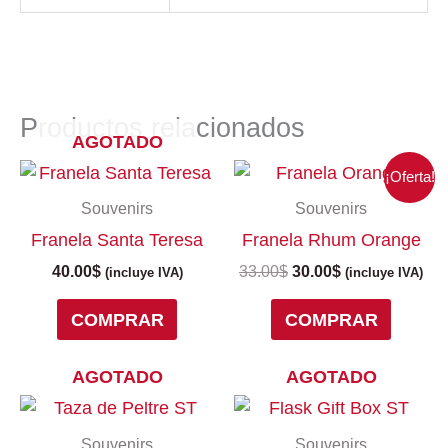
Productos relacionados
AGOTADO
El
El
Este
Este
¡Oferta!
precio
precio
producto
produc
Souvenirs
Souvenirs
original
actual
tiene
tiene
era:
es:
Franela Santa Teresa
Franela Rhum Orange
múltiples
múltipl
33.00$.
30.00$.
variantes.
variant
40.00
$
33.00
$
30.00
$
(incluye IVA)
(incluye IVA)
Las
Las
COMPRAR
COMPRAR
opciones
opcion
se
se
pueden
puede
AGOTADO
AGOTADO
elegir
elegir
en
en
la
la
Souvenirs
Souvenirs