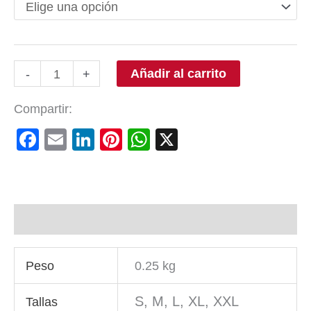
Añadir al carrito
-
+
Compartir:
Facebook
Email
LinkedIn
Pinterest
WhatsApp
X
Información adicional
Peso
0.25 kg
S, M, L, XL, XXL
Tallas