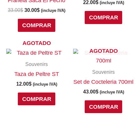
Franela Saca El Pecho
variantes.
22.00
$
(incluye IVA)
Las
33.00
$
30.00
$
(incluye IVA)
COMPRAR
opciones
COMPRAR
se
pueden
elegir
AGOTADO
en
AGOTADO
la
página
Souvenirs
de
Souvenirs
Taza de Peltre ST
producto
Set de Cocteleria 700ml
12.00
$
(incluye IVA)
43.00
$
(incluye IVA)
COMPRAR
COMPRAR