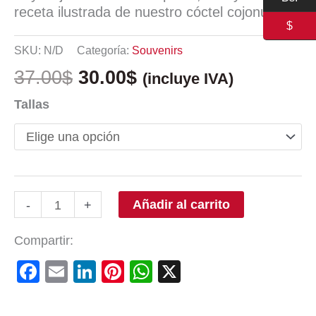
receta ilustrada de nuestro cóctel cojonudo.
$
SKU:
N/D
Categoría:
Souvenirs
37.00
$
30.00
$
(incluye IVA)
Tallas
Añadir al carrito
-
+
Compartir:
Facebook
Email
LinkedIn
Pinterest
WhatsApp
X