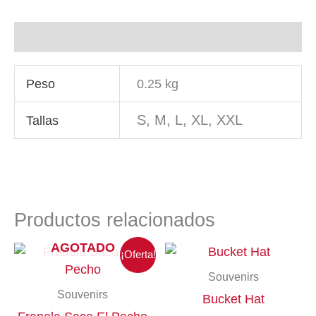
Información adicional
Peso
0.25 kg
S, M, L, XL, XXL
Tallas
Productos relacionados
AGOTADO
El
El
Este
¡Oferta!
precio
precio
producto
Souvenirs
original
actual
tiene
era:
es:
Souvenirs
Bucket Hat
múltiples
33.00$.
30.00$.