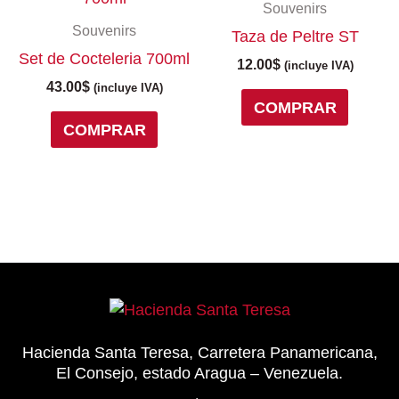
la
Souvenirs
página
Souvenirs
Taza de Peltre ST
de
Set de Cocteleria 700ml
12.00
$
(incluye IVA)
produc
43.00
$
(incluye IVA)
COMPRAR
COMPRAR
Hacienda Santa Teresa, Carretera Panamericana,
El Consejo, estado Aragua – Venezuela.