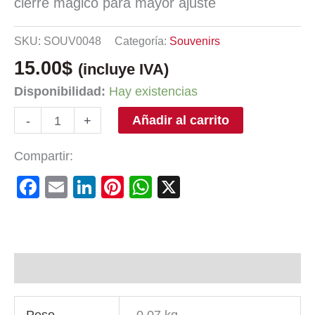
cierre mágico para mayor ajuste
SKU:
SOUV0048
Categoría:
Souvenirs
15.00
$
(incluye IVA)
Disponibilidad:
Hay existencias
Añadir al carrito
-
+
Compartir:
Facebook
Email
LinkedIn
Pinterest
WhatsApp
X
Información adicional
Peso
0.07 kg