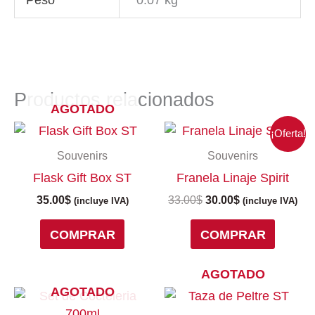
Productos relacionados
AGOTADO
El
El
Este
¡Oferta!
precio
precio
produc
Souvenirs
Souvenirs
original
actual
tiene
era:
es:
Flask Gift Box ST
Franela Linaje Spirit
múltipl
33.00$.
30.00$.
variant
35.00
$
33.00
$
30.00
$
(incluye IVA)
(incluye IVA)
Las
COMPRAR
COMPRAR
opcion
se
puede
AGOTADO
elegir
AGOTADO
en