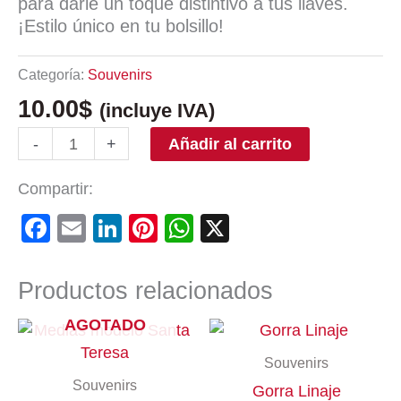
para darle un toque distintivo a tus llaves.
¡Estilo único en tu bolsillo!
Categoría:
Souvenirs
10.00
$
(incluye IVA)
Añadir al carrito
-
+
Compartir:
Facebook
Email
LinkedIn
Pinterest
WhatsApp
X
Productos relacionados
AGOTADO
Souvenirs
Souvenirs
Gorra Linaje