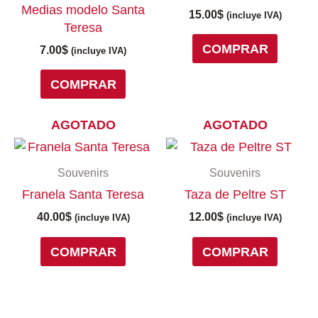
Medias modelo Santa
15.00
$
(incluye IVA)
Teresa
COMPRAR
7.00
$
(incluye IVA)
COMPRAR
AGOTADO
AGOTADO
Este
producto
Souvenirs
Souvenirs
tiene
Franela Santa Teresa
Taza de Peltre ST
múltiples
variantes.
40.00
$
12.00
$
(incluye IVA)
(incluye IVA)
Las
COMPRAR
COMPRAR
opciones
se
pueden
elegir