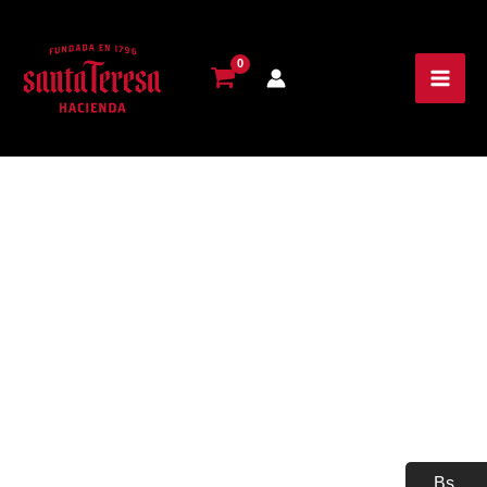
Llavero
ST
cantidad
Bs.