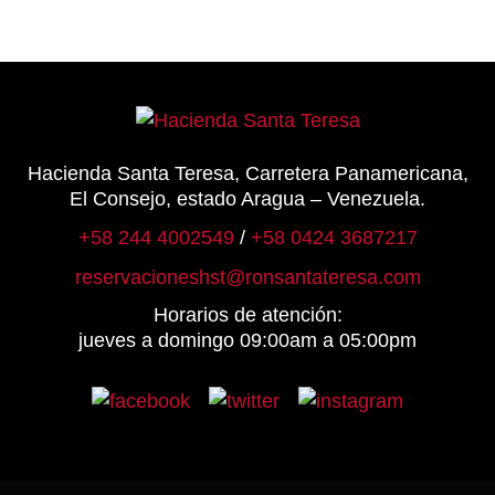
en
la
página
de
producto
Hacienda Santa Teresa, Carretera Panamericana,
El Consejo, estado Aragua – Venezuela.
+58 244 4002549
/
+58 0424 3687217
reservacioneshst@ronsantateresa.com
Horarios de atención:
jueves a domingo 09:00am a 05:00pm