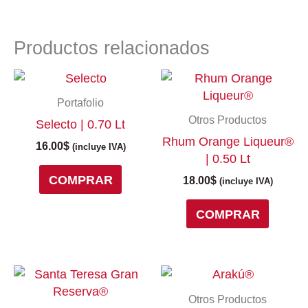
Productos relacionados
Portafolio
Otros Productos
Selecto | 0.70 Lt
Rhum Orange Liqueur®
16.00
$
(incluye IVA)
| 0.50 Lt
COMPRAR
18.00
$
(incluye IVA)
COMPRAR
Rango
Este
de
producto
Otros Productos
precios:
tiene