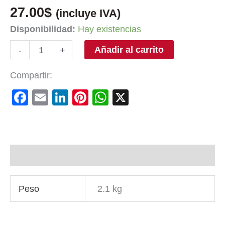
27.00
$
(incluye IVA)
Disponibilidad:
Hay existencias
Añadir al carrito
-
+
Compartir:
Facebook
Email
LinkedIn
Pinterest
WhatsApp
X
Información adicional
Peso
2.1 kg