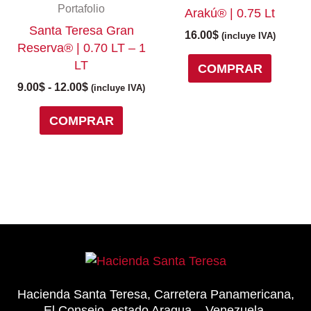
desde
Portafolio
Arakú® | 0.75 Lt
múltiples
9.00$
Santa Teresa Gran
variantes.
16.00
$
hasta
(incluye IVA)
Reserva® | 0.70 LT – 1
12.00$
Las
LT
COMPRAR
opciones
se
9.00
$
-
12.00
$
(incluye IVA)
pueden
COMPRAR
elegir
en
la
página
de
producto
Hacienda Santa Teresa, Carretera Panamericana,
El Consejo, estado Aragua – Venezuela.