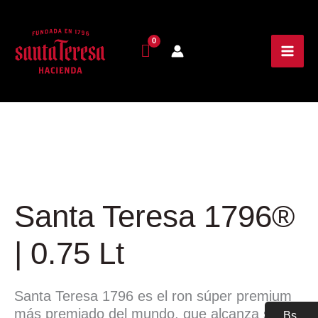
Santa
Teresa
1796®
Santa Teresa 1796®
|
0.75
| 0.75 Lt
Lt
cantidad
Santa Teresa 1796 es el ron súper premium
más premiado del mundo, que alcanza su
Bs.