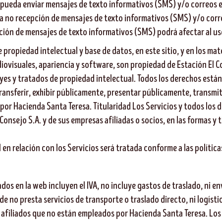
 pueda enviar mensajes de texto informativos (SMS) y/o correos e
r la no recepción de mensajes de texto informativos (SMS) y/o cor
ción de mensajes de texto informativos (SMS) podrá afectar al uso
 propiedad intelectual y base de datos, en este sitio, y en los m
iovisuales, apariencia y software, son propiedad de Estación El Co
es y tratados de propiedad intelectual. Todos los derechos están 
 transferir, exhibir públicamente, presentar públicamente, transmit
or Hacienda Santa Teresa. Titularidad Los Servicios y todos los d
nsejo S.A. y de sus empresas afiliadas o socios, en las formas y 
 en relación con los Servicios será tratada conforme a las polític
ados en la web incluyen el IVA, no incluye gastos de traslado, ni e
 no presta servicios de transporte o traslado directo, ni logísti
 afiliados que no están empleados por Hacienda Santa Teresa. Los 