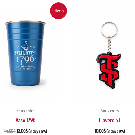
El
El
¡Oferta!
precio
precio
original
actual
era:
es:
14.00$.
12.00$.
Souvenirs
Souvenirs
Vaso 1796
Llavero ST
14.00
$
12.00
$
10.00
$
(incluye IVA)
(incluye IVA)