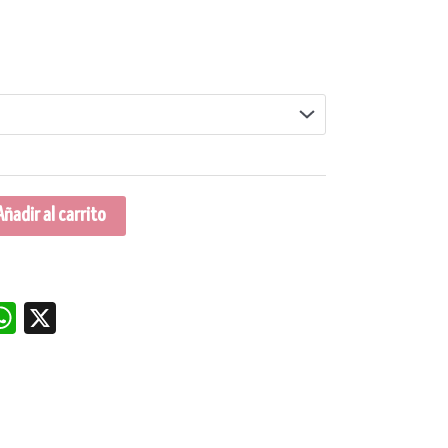
Añadir al carrito
dIn
nterest
WhatsApp
X