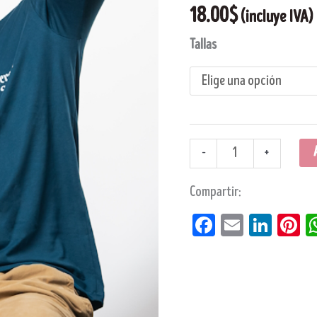
18.00
$
(incluye IVA)
Tallas
-
+
Compartir:
Facebook
Email
Linke
Pi