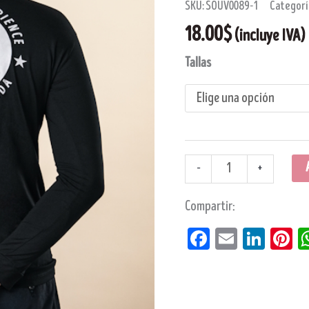
SKU:
SOUV0089-1
Categorí
18.00
$
(incluye IVA)
Tallas
-
+
Compartir:
Facebook
Email
Linke
Pi