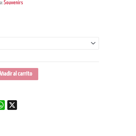
a:
Souvenirs
Añadir al carrito
dIn
nterest
WhatsApp
X