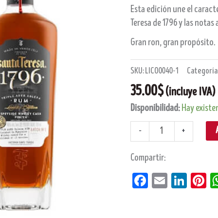
cantidad
Esta edición une el caract
Teresa de 1796 y las notas
Gran ron, gran propósito.
SKU:
LICO0040-1
Categoría
35.00
$
(incluye IVA)
Disponibilidad:
Hay existe
-
+
Compartir:
Facebook
Email
Linke
Pi