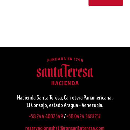
Hacienda Santa Teresa, Carretera Panamericana,
El Consejo, estado Aragua – Venezuela.
+58 244 4002549
/
+58 0424 3687217
reservacioneshst@ronsantateresa.com