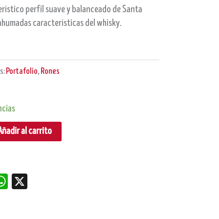
erístico perfil suave y balanceado de Santa
 ahumadas características del whisky.
s:
Portafolio
,
Rones
ncias
Añadir al carrito
dIn
nterest
WhatsApp
X