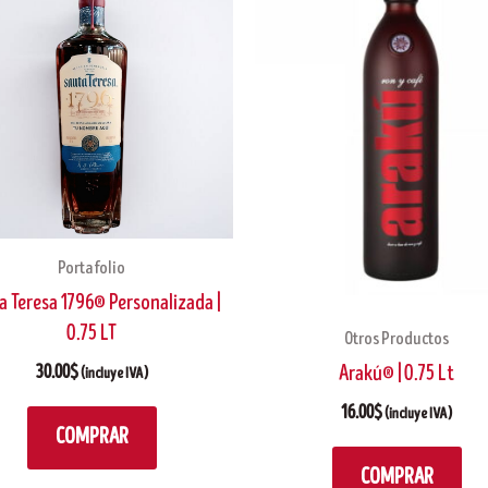
Portafolio
a Teresa 1796® Personalizada |
0.75 LT
Otros Productos
30.00
$
Arakú® | 0.75 Lt
(incluye IVA)
16.00
$
(incluye IVA)
COMPRAR
COMPRAR