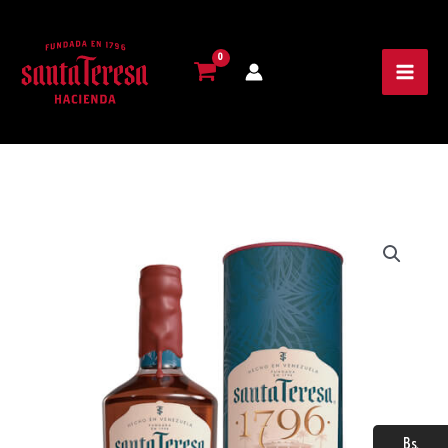
Santa
Teresa
1796®
|
0.75
Lt
cantidad
Bs.