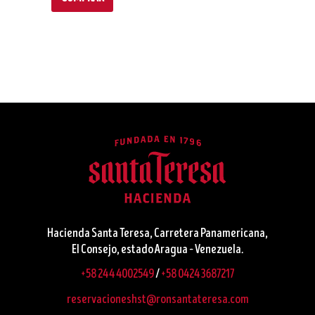
Hacienda Santa Teresa, Carretera Panamericana,
El Consejo, estado Aragua – Venezuela.
+58 244 4002549
/
+58 0424 3687217
reservacioneshst@ronsantateresa.com