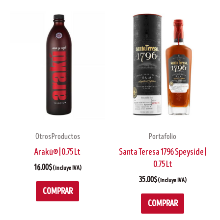
Otros Productos
Portafolio
Arakú® | 0.75 Lt
Santa Teresa 1796 Speyside |
0.75 Lt
16.00
$
(incluye IVA)
35.00
$
(incluye IVA)
COMPRAR
COMPRAR