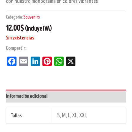
con nuestro monograma en colores vibrantes
Categoría:
Souvenirs
12.00
$
(incluye IVA)
Sin existencias
Compartir:
Facebook
Email
LinkedIn
Pinterest
WhatsApp
X
Información adicional
S, M, L, XL, XXL
Tallas