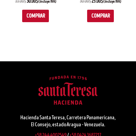
33.00
$
30.00
$
30.00
$
25.00
$
(incluye IVA)
(incluye IVA)
de
producto
COMPRAR
COMPRAR
Hacienda Santa Teresa, Carretera Panamericana,
El Consejo, estado Aragua – Venezuela.
+58 244 4002549
/
+58 0424 3687217