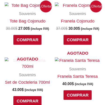
El
El
El
El
Este
¡Oferta!
¡Oferta!
precio
precio
precio
precio
produc
Souvenirs
Souvenirs
original
actual
original
actual
tiene
era:
es:
era:
es:
Tote Bag Cojonudo
Franela Cojonudo
múltipl
30.00$.
27.00$.
37.00$.
30.00$.
variant
30.00
$
27.00
$
37.00
$
30.00
$
(incluye IVA)
(incluye IVA)
Las
COMPRAR
COMPRAR
opcion
se
puede
AGOTADO
elegir
AGOTADO
Este
en
produc
la
Souvenirs
tiene
página
Souvenirs
Franela Santa Teresa
múltipl
de
Set de Cocteleria 700ml
variant
40.00
$
(incluye IVA)
produc
Las
43.00
$
(incluye IVA)
COMPRAR
opcion
COMPRAR
se