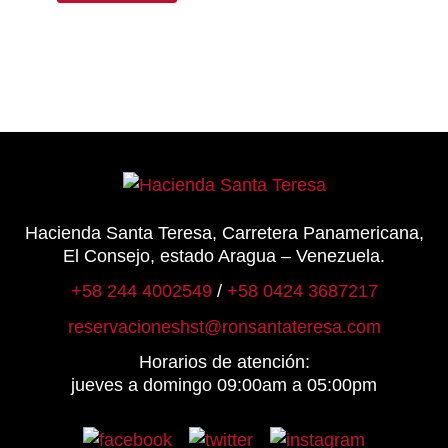
puede
elegir
en
la
página
de
produc
Hacienda Santa Teresa, Carretera Panamericana,
El Consejo, estado Aragua – Venezuela.
+58 244 4002549
/
+58 0424 3687217
reservacioneshst@ronsantateresa.com
Horarios de atención:
jueves a domingo 09:00am a 05:00pm