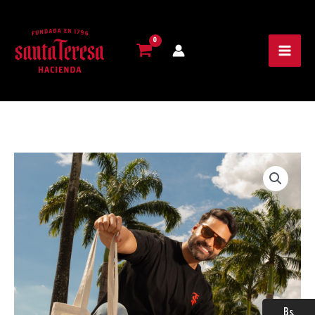
Tote
Bag
Balú
Saca
El
Pecho
cantidad
Bs.